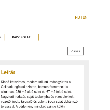
HU
EN
G
KAPCSOLAT
Vissza
Leírás
Kiadó kétszintes, modern stílusú irodaegyüttes a
Golipark legfelső szinten, bemutatóteremnek is
alkalmas. 239 m2 alsó szint és 67 m2 felső szint.
Nagyterű irodatér, saját teakonyha és vizesblokkok,
vezetői iroda, tárgyaló és galéria iroda saját dohányzó
terasszal. A bérlemény mindkét szintje külön