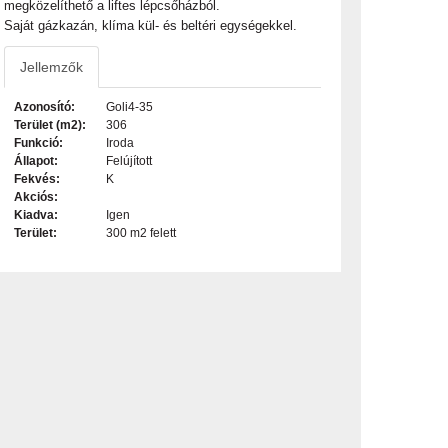
megközelíthető a liftes lépcsőházból.
Saját gázkazán, klíma kül- és beltéri egységekkel.
Jellemzők
Azonosító:
Goli4-35
Terület (m2):
306
Funkció:
Iroda
Állapot:
Felújított
Fekvés:
K
Akciós:
Kiadva:
Igen
Terület:
300 m2 felett