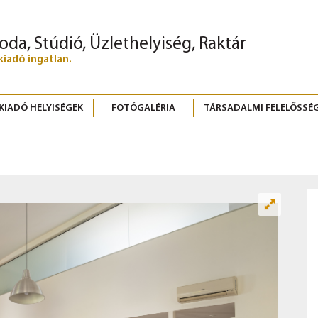
roda, Stúdió, Üzlethelyiség, Raktár
kiadó ingatlan.
KIADÓ HELYISÉGEK
FOTÓGALÉRIA
TÁRSADALMI FELELŐSSÉ