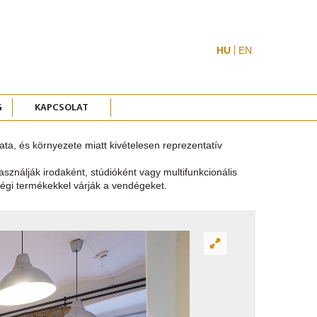
HU
EN
G
KAPCSOLAT
ata, és környezete miatt kivételesen reprezentatív
 használják irodaként, stúdióként vagy multifunkcionális
őségi termékekkel várják a vendégeket.