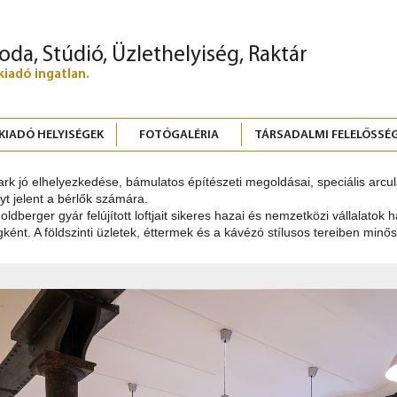
roda, Stúdió, Üzlethelyiség, Raktár
kiadó ingatlan.
KIADÓ HELYISÉGEK
FOTÓGALÉRIA
TÁRSADALMI FELELŐSSÉ
ark jó elhelyezkedése, bámulatos építészeti megoldásai, speciális arcul
yt jelent a bérlők számára.
Goldberger gyár felújított loftjait sikeres hazai és nemzetközi vállalatok
gként. A földszinti üzletek, éttermek és a kávézó stílusos tereiben min