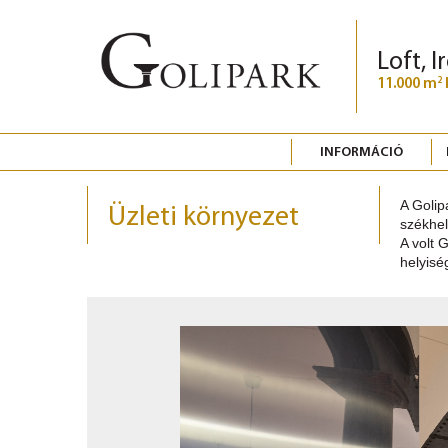
Loft, I
11.000 m
2
INFORMÁCIÓ
A Golip
Üzleti környezet
székhel
A volt 
helyisé