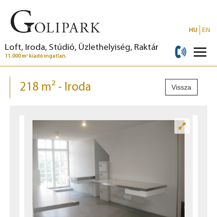
HU
EN
Loft, Iroda, Stúdió, Üzlethelyiség, Raktár
2
11.000 m
kiadó ingatlan.
218 m² - Iroda
Vissza