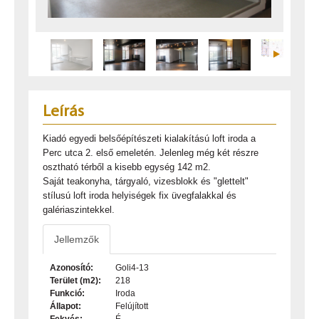
Leírás
Kiadó egyedi belsőépítészeti kialakítású loft iroda a
Perc utca 2. első emeletén. Jelenleg még két részre
osztható térből a kisebb egység 142 m2.
Saját teakonyha, tárgyaló, vizesblokk és "glettelt"
stílusú loft iroda helyiségek fix üvegfalakkal és
galériaszintekkel.
Jellemzők
Azonosító:
Goli4-13
Terület (m2):
218
Funkció:
Iroda
Állapot:
Felújított