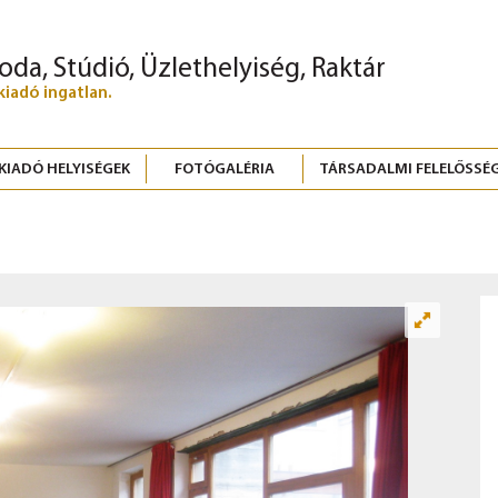
roda, Stúdió, Üzlethelyiség, Raktár
kiadó ingatlan.
KIADÓ HELYISÉGEK
FOTÓGALÉRIA
TÁRSADALMI FELELŐSSÉ