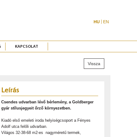
HU
EN
G
KAPCSOLAT
Vissza
Leírás
Csendes udvarban lévő bérlemény, a Goldberger
gyár stílusjegyeit őrző környezetben.
Kiadó első emeleti iroda helyiségcsoport a Fényes
Adolf utca felőli udvarban.
Világos 32-38-68 m2-es nagyméretű termek,