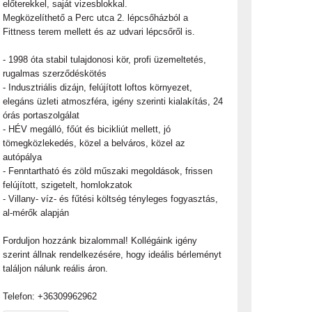
előterekkel, saját vizesblokkal.
Megközelíthető a Perc utca 2. lépcsőházból a
Fittness terem mellett és az udvari lépcsőről is.
- 1998 óta stabil tulajdonosi kör, profi üzemeltetés,
rugalmas szerződéskötés
- Indusztriális dizájn, felújított loftos környezet,
elegáns üzleti atmoszféra, igény szerinti kialakítás, 24
órás portaszolgálat
- HÉV megálló, főút és bicikliút mellett, jó
tömegközlekedés, közel a belváros, közel az
autópálya
- Fenntartható és zöld műszaki megoldások, frissen
felújított, szigetelt, homlokzatok
- Villany- víz- és fűtési költség tényleges fogyasztás,
al-mérők alapján
Forduljon hozzánk bizalommal! Kollégáink igény
szerint állnak rendelkezésére, hogy ideális bérleményt
találjon nálunk reális áron.
Telefon: +36309962962