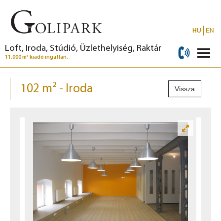
HU
EN
Loft, Iroda, Stúdió, Üzlethelyiség, Raktár
2
11.000 m
kiadó ingatlan.
102 m² - Iroda
Vissza