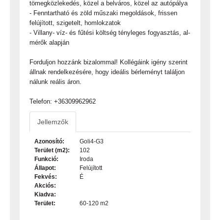
tömegközlekedés, közel a belváros, közel az autópálya
- Fenntartható és zöld műszaki megoldások, frissen
felújított, szigetelt, homlokzatok
- Villany- víz- és fűtési költség tényleges fogyasztás, al-
mérők alapján
Forduljon hozzánk bizalommal! Kollégáink igény szerint
állnak rendelkezésére, hogy ideális bérleményt találjon
nálunk reális áron.
Telefon: +36309962962
Jellemzők
Azonosító:
Goli4-G3
Terület (m2):
102
Funkció:
Iroda
Állapot:
Felújított
Fekvés:
É
Akciós:
Kiadva:
Terület:
60-120 m2