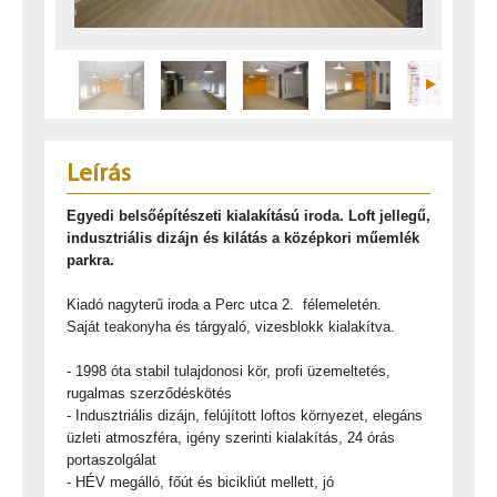
Leírás
Egyedi belsőépítészeti kialakítású iroda. Loft jellegű,
indusztriális dizájn és kilátás a középkori műemlék
parkra.
Kiadó nagyterű iroda a Perc utca 2. félemeletén.
Saját teakonyha és tárgyaló, vizesblokk kialakítva.
- 1998 óta stabil tulajdonosi kör, profi üzemeltetés,
rugalmas szerződéskötés
- Indusztriális dizájn, felújított loftos környezet, elegáns
üzleti atmoszféra, igény szerinti kialakítás, 24 órás
portaszolgálat
- HÉV megálló, főút és bicikliút mellett, jó