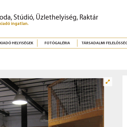
roda, Stúdió, Üzlethelyiség, Raktár
kiadó ingatlan.
KIADÓ HELYISÉGEK
FOTÓGALÉRIA
TÁRSADALMI FELELŐSSÉ