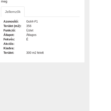
meg
Jellemzők
Azonosító:
Goli4-F1
Terület (m2):
356
Funkció:
Üzlet
Állapot:
Átlagos
Fekvés:
É
Akciós:
Kiadva:
Terület:
300 m2 felett