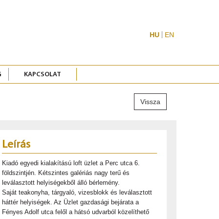
HU
EN
G
KAPCSOLAT
Vissza
Leírás
Kiadó egyedi kialakítású loft üzlet a Perc utca 6.
földszintjén. Kétszintes galériás nagy terű és
leválasztott helyiségekből álló bérlemény.
Saját teakonyha, tárgyaló, vizesblokk és leválasztott
háttér helyiségek. Az Üzlet gazdasági bejárata a
Fényes Adolf utca felől a hátsó udvarból közelíthető