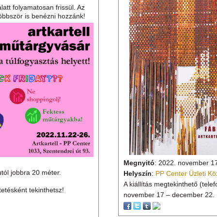
Fábián Erika - Van e m
2022/11/14 11:41
Az
Artkartell Prjojectspace
köve
eit felvonultató vásár színes
lesznek láthatóak. A koherens
latébresztő tárlatát.
ezúttal is szándékolt lassúságga
űtárgyakat kedvező áron
alatt folyamatosan frissül. Az
öbbször is benézni hozzánk!