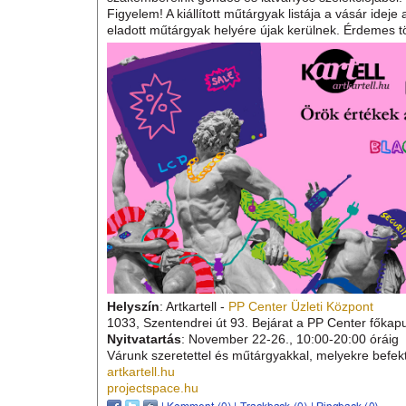
Artkartell hírek
Artkartell Műtárgyvásár
2022/11/14 11:48
Fektess kortárs műtárgyakba!
Gyere el és nézd meg az Artkartell meghívott művész
és szellemes, néhol ironikus vagy álmodozó és gondo
Használd ki 10 éves tapasztalatunkat és vásárolj m
szakembereink gondos és látványos szelekciójából.
Figyelem! A kiállított műtárgyak listája a vásár ideje 
eladott műtárgyak helyére újak kerülnek. Érdemes t