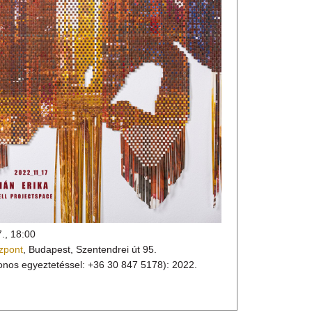
erszünk benézni az ágy alá?
tkező kiállításán Fábián Erika legújabb munkái
 és koncepciózus alkotói folyamattal dolgozó művész
l készítette el papír installációit.