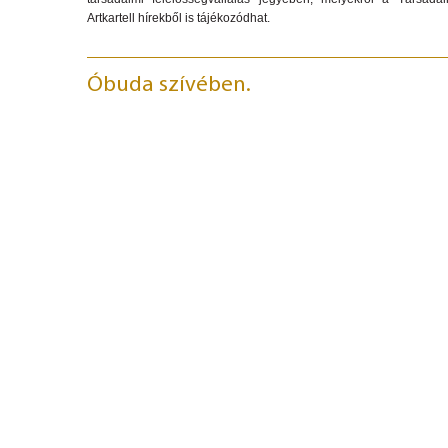
Golipark
Teret adunk törekvéseinek.
Az egykori Goldberger gyár épületeit magas acélpillérek, szege
karakteressé. A letisztult stílusú, felújított, nagy belmagasságú kia
helyiségekben rengeteg a természetes fény. A többfunkciós ter
közösségi tevékenységek jól összehangolhatók, és az otthonosság
A Golipark indusztriális loftjait, stílusos irodáit és stúdióit azokn
tudják, hogy a reprezentatív, dolgozóbarát munkahelyi körn
eredményez.
A jó atmoszféra megteremtése a mi feladatunk is. Közhasznú 
társadalmi felelősségvállalás jegyében, melyekről a Társada
Artkartell hírekből is tájékozódhat.