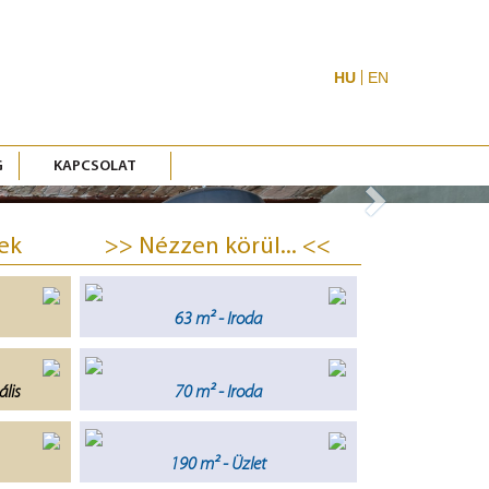
HU
EN
G
KAPCSOLAT
Next