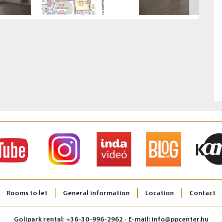
Rooms to let
General information
Location
Contact
Golipark rental: +36-30-996-2962
•
E-mail: info@ppcenter.hu