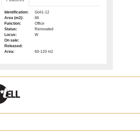
Identification:
Goli1-12
Area (m2):
86
Function:
Office
Status:
Renovated
Locus:
W
On sale:
Released:
Area:
60-120 m2