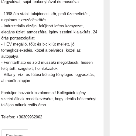
tárgyalóval, saját teakonyhával és mosdóval.
- 1998 óta stabil tulajdonosi kör, profi üzemeltetés,
rugalmas szerződéskötés
- Indusztriális dizájn, felújított loftos környezet,
elegáns üzleti atmoszféra, igény szerinti kialakítás, 24
órás portaszolgálat
- HÉV megálló, főút és bicikliút mellett, jó
tömegközlekedés, közel a belváros, közel az
autópálya
- Fenntartható és zöld műszaki megoldások, frissen
felújított, szigetelt, homlokzatok
- Villany- víz- és fűtési költség tényleges fogyasztás,
al-mérők alapján
Forduljon hozzánk bizalommal! Kollégáink igény
szerint állnak rendelkezésére, hogy ideális bérleményt
találjon nálunk reális áron.
Telefon: +36309962962
Features