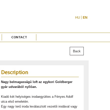
HU
EN
CONTACT
Back
Description
Nagy belmagasságú loft az egykori Goldberger
gyár udvarából nyílóan.
Kiadó két helyiséges irodaegyüttes a Fényes Adolf
utca első emeletén.
Egy nagy terű iroda leválasztott vezetői irodával vagy