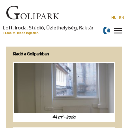
HU
EN
Loft, Iroda, Stúdió, Üzlethelyiség, Raktár
2
11.000 m
kiadó ingatlan.
Kiadó a Goliparkban
44 m² - Iroda