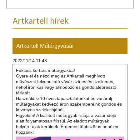
Artkartell hírek
Artkartell Műtárgyvásár
2022/11/14 11:48
Fektess kortárs műtárgyakba!
Gyere el és nézd meg az Artkartell meghívott
művészeit felvonultató vásár színes és szellemes,
néhol ironikus vagy álmodozó és gondolatébresztő
tárlatát.
Használd ki 10 éves tapasztalatunkat és vásárolj
műtárgyakat kedvező áron szakembereink gondos és
látványos szelekciójából.
Figyelem! A kiállított műtárgyak listája a vásár ideje
alatt folyamatosan frissül. Az eladott műtárgyak
helyére újak kerülnek. Érdemes többször is benézni
hozzánk!