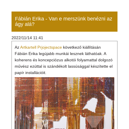
Fábián Erika - Van e merszünk benézni az
ágy alá?
2022/11/14 11:41
Az
Artkartell Prjojectspace
következő kiállításán
Fábián Erika legújabb munkái lesznek láthatóak. A
koherens és koncepciózus alkotói folyamattal dolgozó
művész ezúttal is szándékolt lassúsággal készítette el
papír installációit.