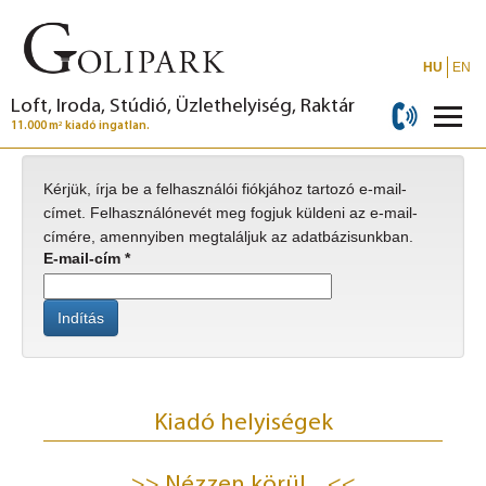
HU
EN
Loft, Iroda, Stúdió, Üzlethelyiség, Raktár
2
11.000 m
kiadó ingatlan.
Kérjük, írja be a felhasználói fiókjához tartozó e-mail-
címet. Felhasználónevét meg fogjuk küldeni az e-mail-
címére, amennyiben megtaláljuk az adatbázisunkban.
E-mail-cím
*
Indítás
Kiadó helyiségek
>> Nézzen körül... <<