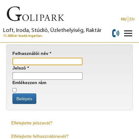
HU
EN
Loft, Iroda, Stúdió, Üzlethelyiség, Raktár
2
11.000 m
kiadó ingatlan.
Felhasználói név
*
Jelszó
*
Emlékezzen rám
Belépés
Elfelejtette jelszavát?
Elfelejtette felhasználónevét?