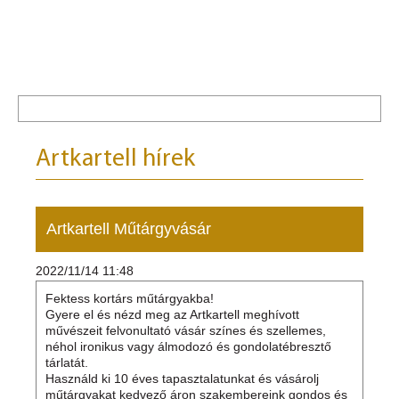
Artkartell hírek
Artkartell Műtárgyvásár
2022/11/14 11:48
Fektess kortárs műtárgyakba!
Gyere el és nézd meg az Artkartell meghívott
művészeit felvonultató vásár színes és szellemes,
néhol ironikus vagy álmodozó és gondolatébresztő
tárlatát.
Használd ki 10 éves tapasztalatunkat és vásárolj
műtárgyakat kedvező áron szakembereink gondos és