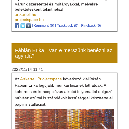
Várunk szeretettel és műtárgyakkal, melyekre
befektetésként tekinthetsz!
artkartell.hu
projectspace.hu
Fábián Erika - Van e merszünk benézni az
ágy alá?
2022/11/14 11:41
Az
Artkartell Prjojectspace
következő kiállításán
Fábián Erika legújabb munkái lesznek láthatóak. A
koherens és koncepciózus alkotói folyamattal dolgozó
művész ezúttal is szándékolt lassúsággal készítette el
papír installációit.