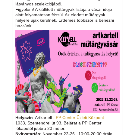
látványos szelekciójából.
Figyelem! A kiállított műtárgyak listája a vásár ideje
alatt folyamatosan frissül. Az eladott műtárgyak
helyére újak kerülnek. Érdemes többször is benézni
hozzánk!
Helyszín
: Artkartell -
PP Center Üzleti Központ
1033, Szentendrei út 93. Bejárat a PP Center
főkaputól jobbra 20 méter.
Nyitvatartás
: November 22-26., 10:00-20:00 óráig